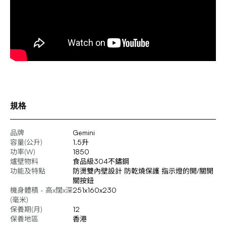
規格
品牌
Gemini
容量(公升)
1.5升
功率(W)
1850
爐壁物料
食品級304不鏽鋼
功能及特點
防燙雙內壁設計 防乾燒保護 指示燈的開/關開
關按鈕
機身體積 - 高x闊x深
251x160x230
(毫米)
保養期(月)
12
保養地區
香港