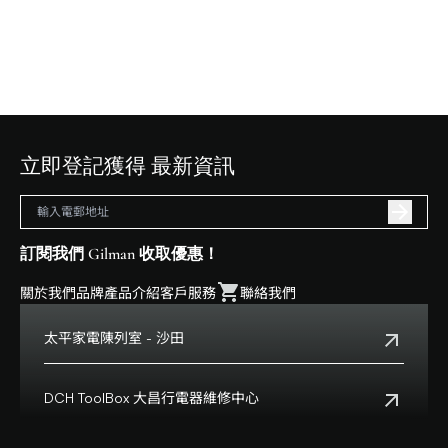
立即登記獲得 最新資訊
訂閱我們 Gilman 收取優惠！
關於我們
品牌
產品介紹
客戶服務
聯絡我們
太平家電陳列室 - 沙田
電話:
+852 2699 0345
地址:
沙田鄉事會路138號HomeSquare 357-358舖
DCH ToolBox 大昌行電器維修中心
查看地點
客戶服務熱線:
+852 8210 8210