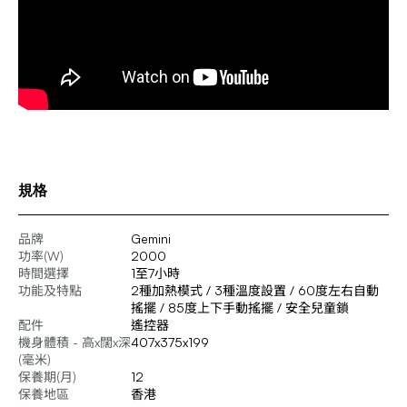
規格
品牌
Gemini
功率(W)
2000
時間選擇
1至7小時
功能及特點
2種加熱模式 / 3種溫度設置 / 60度左右自動
搖擺 / 85度上下手動搖擺 / 安全兒童鎖
配件
遙控器
機身體積 - 高x闊x深
407x375x199
(毫米)
保養期(月)
12
保養地區
香港