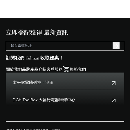
立即登記獲得 最新資訊
訂閱我們 Gilman 收取優惠！
關於我們
品牌
產品介紹
客戶服務
聯絡我們
太平家電陳列室 - 沙田
電話:
+852 2699 0345
地址:
沙田鄉事會路138號HomeSquare 357-358舖
DCH ToolBox 大昌行電器維修中心
查看地點
客戶服務熱線:
+852 8210 8210
營業時間:
早上十一時正至下午八時正
客戶服務熱線(澳門):
0800699
地址:
香港九龍灣啓祥道20號大昌行集團大廈4樓