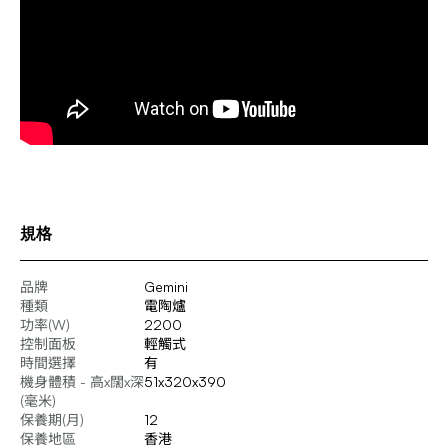
規格
品牌
Gemini
種類
電陶爐
功率(W)
2200
控制面板
輕觸式
時間選擇
有
機身體積 - 高x闊x深
51x320x390
(毫米)
保養期(月)
12
保養地區
香港