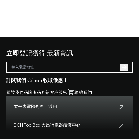
立即登記獲得 最新資訊
訂閱我們 Gilman 收取優惠！
關於我們
品牌
產品介紹
客戶服務
聯絡我們
太平家電陳列室 - 沙田
電話:
+852 2699 0345
地址:
沙田鄉事會路138號HomeSquare 357-358舖
DCH ToolBox 大昌行電器維修中心
查看地點
客戶服務熱線:
+852 8210 8210