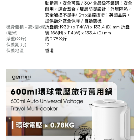
動斷電，安全可靠 / 304食品級不鏽鋼：安全
耐用，適合煮食 / 雙層防燙設計：外層隔熱，
安全觸摸不燙手/ Strix溫控技術：英國品牌，
提供額外安全保障 / 自動關機
機身體積 - 高x闊x深
折疊前:193(H) x 114(W) x 133.4 (D) mm 折疊
(毫米)
後:156(H) x 114(W) x 133.4 (D) mm
淨重(公斤)
約0.78公斤
保養期(月)
12
保養地區
香港