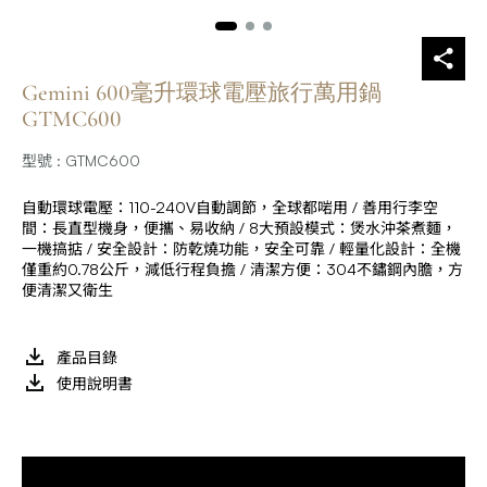
Gemini 600毫升環球電壓旅行萬用鍋
GTMC600
型號 : GTMC600
自動環球電壓：110-240V自動調節，全球都啱用 / 善用行李空
間：長直型機身，便攜、易收納 / 8大預設模式：煲水沖茶煮麵，
一機搞掂 / 安全設計：防乾燒功能，安全可靠 / 輕量化設計：全機
僅重約0.78公斤，減低行程負擔 / 清潔方便：304不鏽鋼內膽，方
便清潔又衛生
產品目錄
使用說明書