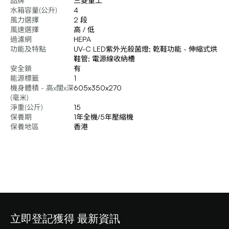
品牌
三菱重工
水箱容量(公升)
4
風力選擇
2 段
風速選擇
高 / 低
過濾網
HEPA
功能及特點
UV-C LED紫外光殺菌燈; 乾鞋功能 - 伸縮式烘
鞋管; 電源線收納槽
安全鎖
有
能源標籤
1
機身體積 - 高x闊x深
605x350x270
(毫米)
淨重(公斤)
15
保養期
1年全機/5年壓縮機
保養地區
香港
立即登記獲得 最新資訊