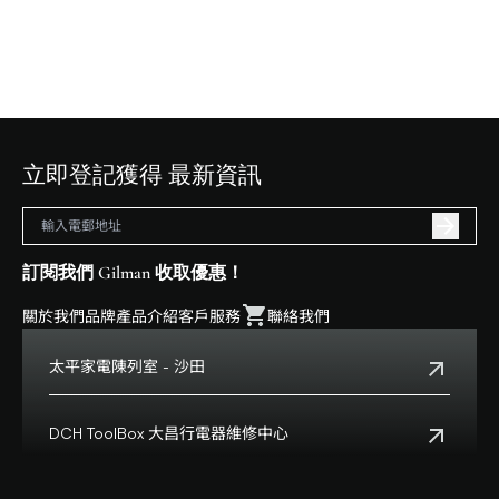
立即登記獲得 最新資訊
訂閱我們 Gilman 收取優惠！
關於我們
品牌
產品介紹
客戶服務
聯絡我們
太平家電陳列室 - 沙田
電話:
+852 2699 0345
地址:
沙田鄉事會路138號HomeSquare 357-358舖
DCH ToolBox 大昌行電器維修中心
查看地點
客戶服務熱線:
+852 8210 8210
營業時間:
早上十一時正至下午八時正
客戶服務熱線(澳門):
0800699