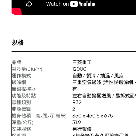
規格
品牌
三菱重工
製冷量(Btu/hr)
12000
運作模式
自動 / 製冷 / 抽濕 / 風扇
過濾網
三重空氣過濾 (活性炭過濾網、B
無線搖控器
有
功能及特點
左右自動搖擺送風 / 易拆式面板
雪種類別
R32
能源標籤
2
機身體積 - 高x闊x深(毫米)
350 x 450.6 x 675
淨重(公斤)
31.9
安裝服務
另行報價
保養期
3年全機及永久壓縮機保養