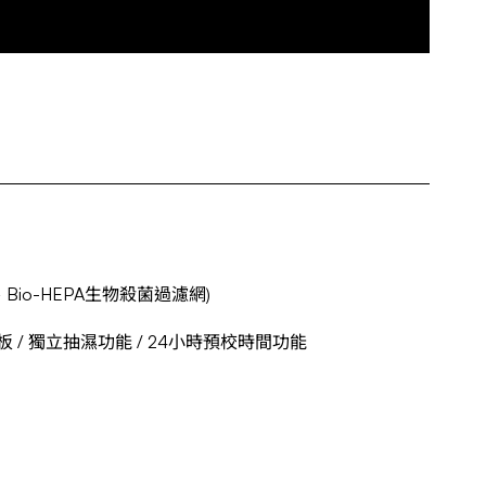
io-HEPA生物殺菌過濾網)
 / 獨立抽濕功能 / 24小時預校時間功能