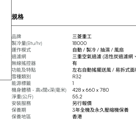
規格
品牌
三菱重工
製冷量(Btu/hr)
18000
運作模式
自動 / 製冷 / 抽濕 / 風扇
過濾網
三重空氣過濾 (活性炭過濾網、B
無線搖控器
有
功能及特點
左右自動搖擺送風 / 易拆式面板
雪種類別
R32
能源標籤
1
機身體積 - 高x闊x深(毫米)
428 x 660 x 780 ​
淨重(公斤)
55.2
安裝服務
另行報價
保養期
3年全機及永久壓縮機保養
保養地區
香港