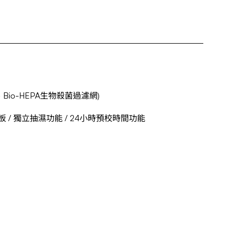
io-HEPA生物殺菌過濾網)
 / 獨立抽濕功能 / 24小時預校時間功能