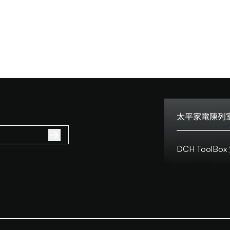
太平家電陳列室
電話:
DCH Tool
地址:
客戶服務熱線:
客戶服務熱線(澳門
營業時間:
地址:
營業時間: