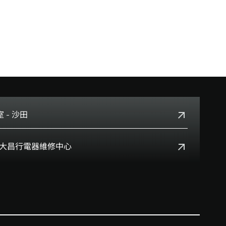
 - 沙田
+852 2699 0345
Box 大昌行電器維修中心
沙田鄉事會路138號HomeSquare 357-358舖
+852 8210 8210
查看地點
):
0800699
早上十一時正至下午八時正
香港九龍灣啓祥道20號大昌行集團大廈4樓
查看地點
星期一至五上午九時半時至下午六時