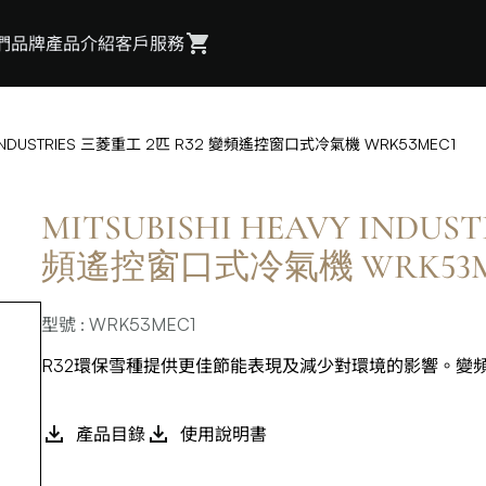
們
品牌
產品介紹
客戶服務
VY INDUSTRIES 三菱重工 2匹 R32 變頻遙控窗口式冷氣機 WRK53MEC1
MITSUBISHI HEAVY INDUS
頻遙控窗口式冷氣機 WRK53M
型號 : WRK53MEC1
R32環保雪種提供更佳節能表現及減少對環境的影響。變
產品目錄
使用說明書