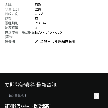
品牌
飛歌
容量(公升)
228
門鉸方向
左 / 右
變頻
有
雪種類別
R600a
能源標籤
3
機身體積 - 高x闊x深
1670 x 545 x 620
(毫米)
保養期
3年全機 + 10年壓縮機保用
立即登記獲得 最新資訊
訂閱我們 Gilman 收取優惠！