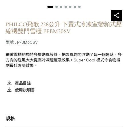
PHILCO飛歌 228公升 下置式冷凍室變頻式壓
縮機雙門雪櫃 PFBM30SV
型號 : PFBM30SV
飛歌雪櫃的獨特多層送風設計，把冷風均勻吹送至每一個角落，多
方向的送風大大提高冷凍速度及效果，Super Cool 模式令食物得
到最佳冷凍效果。
產品目錄
使用說明書
規格