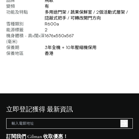
品牌
飛歌
變頻
有
功能及特點
多用途門架 / 蔬果保鮮室 / 2個活動式層架 /
隠蔽式把手 / 可轉改開門方向
雪種類別
R600a
能源標籤
2
機身體積 - 高x闊x深
1676x550x567
(毫米)
保養期
3年全機 + 10年壓縮機保用
保養地區
香港
立即登記獲得 最新資訊
訂閱我們 Gilman 收取優惠！