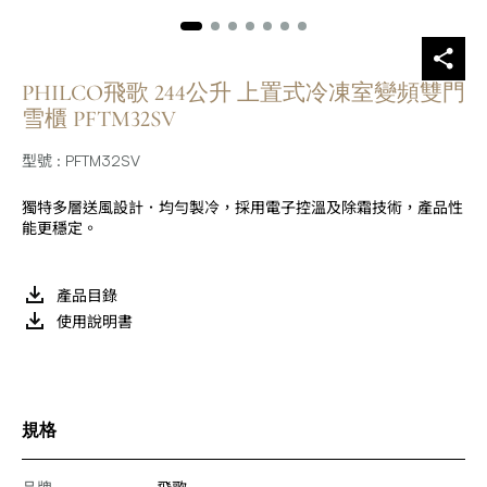
PHILCO飛歌 244公升 上置式冷凍室變頻雙門
雪櫃 PFTM32SV
型號 : PFTM32SV
獨特多層送風設計．均勻製冷，採用電子控溫及除霜技術，產品性
能更穩定。
產品目錄
使用說明書
規格