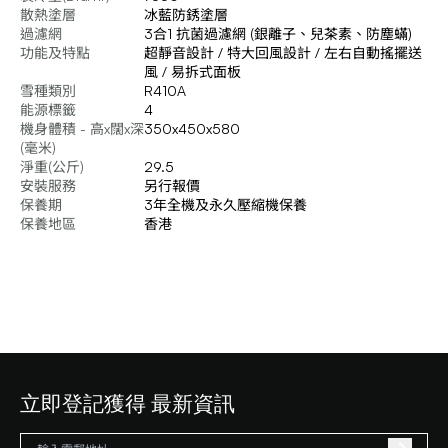
散熱塗層
冰藍防銹塗層
過濾網
3合1 抗菌過濾網 (銀離子、兒茶素、防塵蟎)
功能及特點
超靜音設計 / 特大回風設計 / 左右自動搖擺送
風 / 易拆式面板
雪種類別
R410A
能源標籤
4
機身體積 - 高x闊x深
350x450x580
(毫米)
淨重(公斤)
29.5
安裝服務
另行報價
保養期
3年全機及永久壓縮機保養
保養地區
香港
立即登記獲得 最新資訊