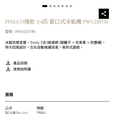
PHILCO飛歌 3/4匹 窗口式冷氣機 PWV2207M
型號 : PWV2007M
冰藍防銹塗層，Trinity 3合1過濾網 (銀離子 + 兒茶素 + 防塵蟎)，
特大回風設計，左右自動搖擺送風，易拆式面板。
產品目錄
使用說明書
規格
品牌
飛歌
製冷量(Btu/hr)
7350