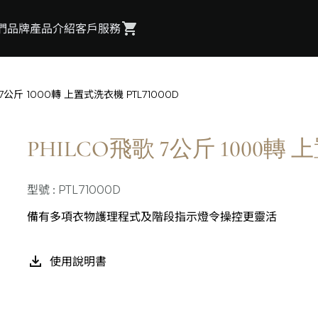
們
品牌
產品介紹
客戶服務
 7公斤 1000轉 上置式洗衣機 PTL71000D
PHILCO飛歌 7公斤 1000轉 
型號 : PTL71000D
備有多項衣物護理程式及階段指示燈令操控更靈活
使用說明書