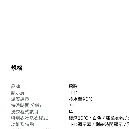
規格
品牌
飛歌
顯示屏
LED
溫度選擇
冷水至90°C
快洗時間(分鐘)
30
洗衣程式數目
14
特別衣物洗衣程式
經濟20°C / 白色 / 纖柔衣物 /
功能及特點
LED顯示幕 / 剩餘時間顯示 /