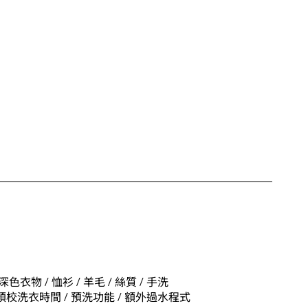
 深色衣物 / 恤衫 / 羊毛 / 絲質 / 手洗
 預校洗衣時間 / 預洗功能 / 額外過水程式