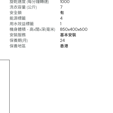
旋乾速度 (每分鐘轉速)
1000
洗衣容量 (公斤)
7
安全鎖
有
能源標籤
4
用水效益標籤
1
機身體積 - 高x闊x深(毫米)
850x400x600
安裝服務
基本安裝
保養期(月)
24
保養地區
香港