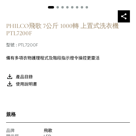
PHILCO飛歌 7公斤 1000轉 上置式洗衣機
PTL7200F
型號 : PTL7200F
備有多項衣物護理程式及階段指示燈令操控更靈活
產品目錄
使用說明書
規格
品牌
飛歌