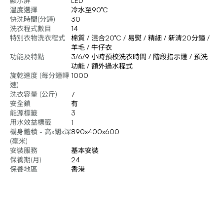
顯示屏
LED
溫度選擇
冷水至90°C
快洗時間(分鐘)
30
洗衣程式數目
14
特別衣物洗衣程式
棉質 / 混合20°C / 易熨 / 精細 / 新清20分鐘 /
羊毛 / 牛仔衣
功能及特點
3/6/9 小時預校洗衣時間 / 階段指示燈 / 預洗
功能 / 額外過水程式
旋乾速度 (每分鐘轉
1000
速)
洗衣容量 (公斤)
7
安全鎖
有
能源標籤
3
用水效益標籤
1
機身體積 - 高x闊x深
890x400x600
(毫米)
安裝服務
基本安裝
保養期(月)
24
保養地區
香港