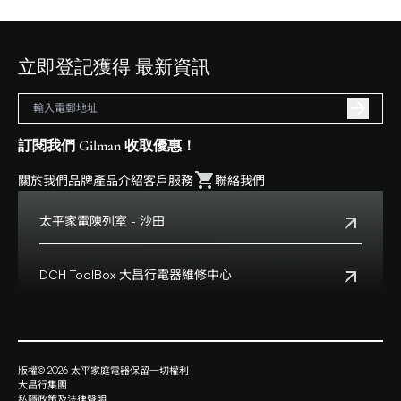
立即登記獲得 最新資訊
訂閱我們 Gilman 收取優惠！
關於我們
品牌
產品介紹
客戶服務
聯絡我們
太平家電陳列室 - 沙田
電話:
+852 2699 0345
地址:
沙田鄉事會路138號HomeSquare 357-358舖
DCH ToolBox 大昌行電器維修中心
查看地點
客戶服務熱線:
+852 8210 8210
營業時間:
早上十一時正至下午八時正
客戶服務熱線(澳門):
0800699
地址:
香港九龍灣啓祥道20號大昌行集團大廈4樓
版權© 2026 太平家庭電器保留一切權利
查看地點
大昌行集團
營業時間:
星期一至五上午九時半時至下午六時
私隱政策及法律聲明