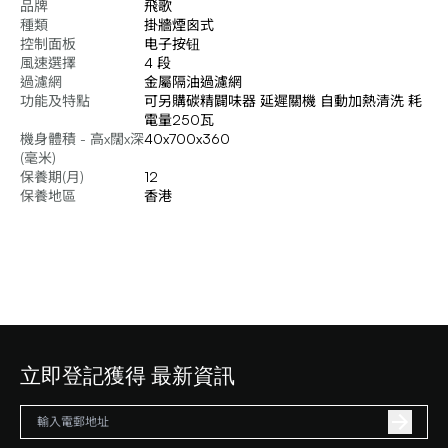
品牌
飛歌
種類
掛牆煙囪式
控制面板
电子按钮
風速選擇
4 段
過濾網
金屬隔油過濾網
功能及特點
可另購碳精闢味器 延遲關機 自動加熱清洗 耗
電量250瓦
機身體積 - 高x闊x深
40x700x360
(毫米)
保養期(月)
12
保養地區
香港
立即登記獲得 最新資訊