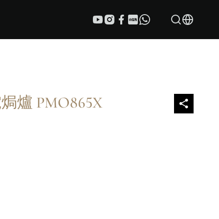
焗爐 PMO865X