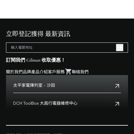
立即登記獲得 最新資訊
訂閱我們 Gilman 收取優惠！
關於我們
品牌
產品介紹
客戶服務
聯絡我們
太平家電陳列室 - 沙田
電話:
+852 2699 0345
地址:
沙田鄉事會路138號HomeSquare 357-358舖
DCH ToolBox 大昌行電器維修中心
查看地點
客戶服務熱線:
+852 8210 8210
營業時間:
早上十一時正至下午八時正
客戶服務熱線(澳門):
0800699
地址:
香港九龍灣啓祥道20號大昌行集團大廈4樓