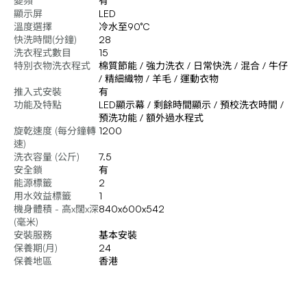
變頻
有
顯示屏
LED
溫度選擇
冷水至90°C
快洗時間(分鐘)
28
洗衣程式數目
15
特別衣物洗衣程式
棉質節能 / 強力洗衣 / 日常快洗 / 混合 / 牛仔
/ 精細織物 / 羊毛 / 運動衣物
推入式安裝
有
功能及特點
LED顯示幕 / 剩餘時間顯示 / 預校洗衣時間 /
預洗功能 / 額外過水程式
旋乾速度 (每分鐘轉
1200
速)
洗衣容量 (公斤)
7.5
安全鎖
有
能源標籤
2
用水效益標籤
1
機身體積 - 高x闊x深
840x600x542
(毫米)
安裝服務
基本安裝
保養期(月)
24
保養地區
香港