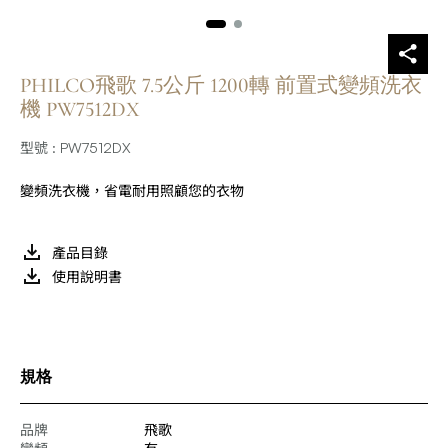
PHILCO飛歌 7.5公斤 1200轉 前置式變頻洗衣
機 PW7512DX
型號 : PW7512DX
變頻洗衣機，省電耐用照顧您的衣物
產品目錄
使用說明書
規格
品牌
飛歌