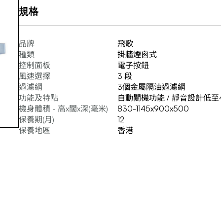
規格
品牌
飛歌
種類
掛牆煙囪式
控制面板
電子按鈕
風速選擇
3 段
過濾網
3個金屬隔油過濾網
功能及特點
自動關機功能 / 靜音設計低至4
機身體積 - 高x闊x深(毫米)
830-1145x900x500
保養期(月)
12
保養地區
香港