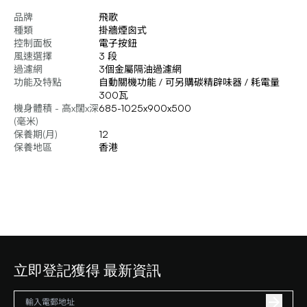
品牌
飛歌
種類
掛牆煙囪式
控制面板
電子按鈕
風速選擇
3 段
過濾網
3個金屬隔油過濾網
功能及特點
自動關機功能 / 可另購碳精辟味器 / 耗電量
300瓦
機身體積 - 高x闊x深
685-1025x900x500
(毫米)
保養期(月)
12
保養地區
香港
立即登記獲得 最新資訊