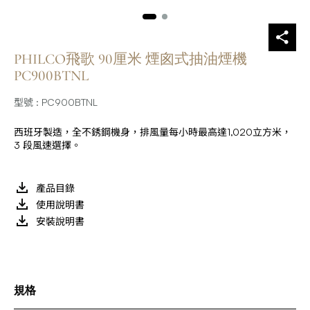
PHILCO飛歌 90厘米 煙囪式抽油煙機
PC900BTNL
型號 : PC900BTNL
西班牙製造，全不銹鋼機身，排風量每小時最高達1,020立方米，
3 段風速選擇。
產品目錄
使用說明書
安裝說明書
規格