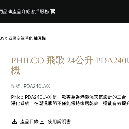
們
品牌
產品介紹
客戶服務
40UVX 四層空氣淨化 抽濕機
PHILCO 飛歌 24公升 PDA
機
型號 : PDA240UVX
Philco PDA240UVX 是一款專為香港潮濕天氣設計的
淨化系統，在潮濕季節不僅能保持家居乾爽，還能有效提
產品目錄
使用說明書