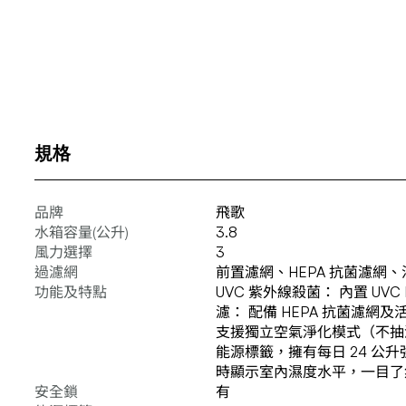
規格
品牌
飛歌
水箱容量(公升)
3.8
風力選擇
3
過濾網
前置濾網、HEPA 抗菌濾網
功能及特點
UVC 紫外線殺菌： 內置 U
濾： 配備 HEPA 抗菌濾
支援獨立空氣淨化模式（不抽濕
能源標籤，擁有每日 24 公升
時顯示室內濕度水平，一目了
安全鎖
有