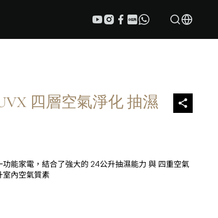
240UVX 四層空氣淨化 抽濕
二合一功能家電，結合了強大的 24公升抽濕能力 與 四重空氣
升室內空氣質素