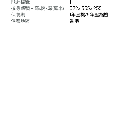
能源標籤
1
機身體積 - 高x闊x深(毫米)
572x 355x 255
保養期
1年全機/5年壓縮機
保養地區
香港