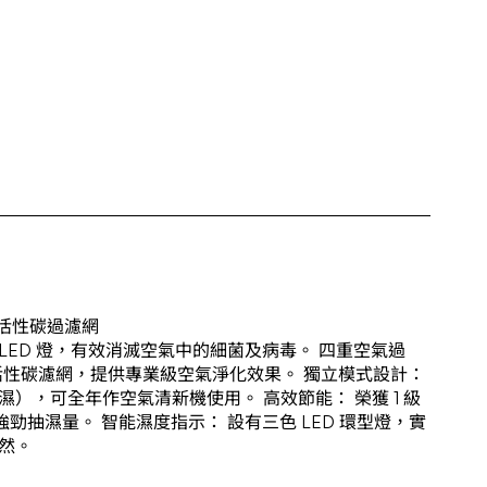
、活性碳過濾網
VC LED 燈，有效消滅空氣中的細菌及病毒。 四重空氣過
網及活性碳濾網，提供專業級空氣淨化效果。 獨立模式設計：
），可全年作空氣清新機使用。 高效節能： 榮獲 1 級
強勁抽濕量。 智能濕度指示： 設有三色 LED 環型燈，實
然。