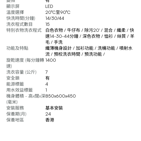
變頻
有
顯示屏
LED
溫度選擇
20°C至90°C
快洗時間(分鐘)
14/30/44
洗衣程式數目
15
特別衣物洗衣程式
白色衣物 / 牛仔布 / 除污20' / 混合 / 纖柔 / 快
速14-30-44分鐘 / 深色衣物 / 恤衫 / 絲質 / 羊
毛 / 手洗
功能及特點
纖薄機身設計 / 加衫功能 / 洗桶功能 / 噴射水
流 / 預校洗衣時間 / 預洗功能 /
旋乾速度 (每分鐘轉
1400
速)
洗衣容量 (公斤)
7
安全鎖
有
能源標籤
4
用水效益標籤
1
機身體積 - 高x闊x深
850x600x450
(毫米)
安裝服務
基本安裝
保養期(月)
24
保養地區
香港