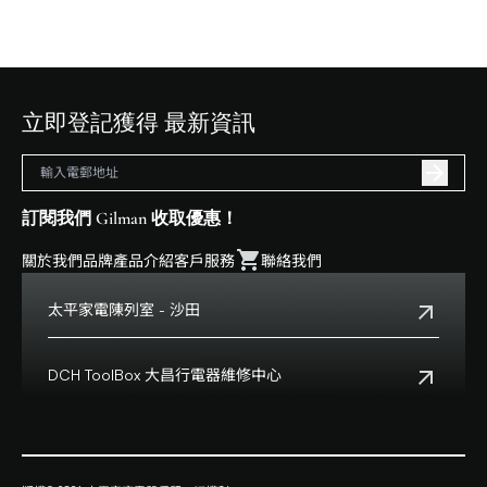
立即登記獲得 最新資訊
訂閱我們 Gilman 收取優惠！
關於我們
品牌
產品介紹
客戶服務
聯絡我們
太平家電陳列室 - 沙田
電話:
+852 2699 0345
地址:
沙田鄉事會路138號HomeSquare 357-358舖
DCH ToolBox 大昌行電器維修中心
查看地點
客戶服務熱線:
+852 8210 8210
營業時間:
早上十一時正至下午八時正
客戶服務熱線(澳門):
0800699
地址:
香港九龍灣啓祥道20號大昌行集團大廈4樓