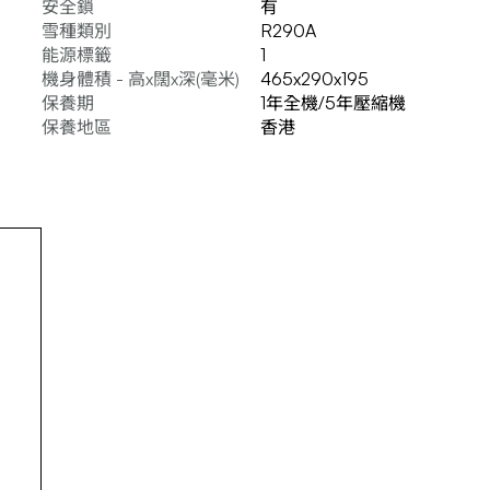
安全鎖
有
雪種類別
R290A
能源標籤
1
機身體積 - 高x闊x深(毫米)
465x290x195
保養期
1年全機/5年壓縮機
保養地區
香港