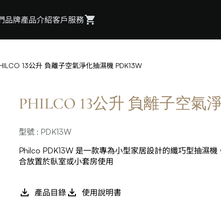
們
品牌
產品介紹
客戶服務
PHILCO 13公升 負離子空氣淨化抽濕機 PDK13W
PHILCO 13公升 負離子空氣
型號 : PDK13W
Philco PDK13W 是一款專為小型家居設計的纖巧型
合放置於臥室或小套房使用
產品目錄
使用說明書