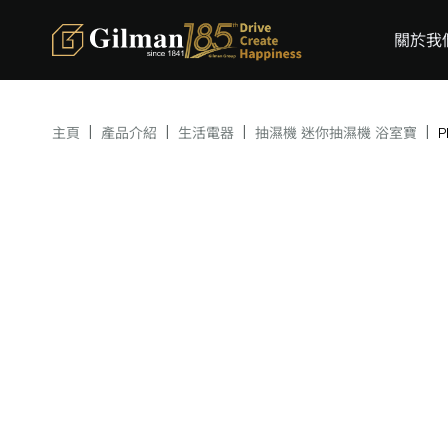
關於我
|
|
|
|
主頁
產品介紹
生活電器
抽濕機 迷你抽濕機 浴室寶