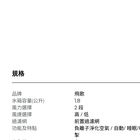
規格
品牌
飛歌
水箱容量(公升)
1.8
風力選擇
2 段
風速選擇
高 / 低
過濾網
前置過濾網
功能及特點
負離子淨化空氣 / 自動/ 睡眠
掣