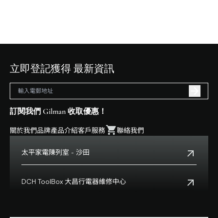
立即登記獲得 最新資訊
訂閱我們 Gilman 收取優惠！
關於我們
品牌
產品介紹
客戶服務
聯絡我們
太平家電陳列室 - 沙田
電話:
+852 2699 0345
地址:
沙田鄉事會路138號HomeSquare 357-358舖
DCH ToolBox 大昌行電器維修中心
查看地點
客戶服務熱線:
+852 8210 8210
營業時間:
早上十一時正至下午八時正
客戶服務熱線(澳門):
0800699