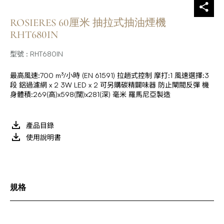
ROSIERES 60厘米 抽拉式抽油煙機
RHT680IN
型號 : RHT680IN
最高風速:700 m³/小時 (EN 61591) 拉趟式控制 摩打:1 風速選擇:3
段 鋁過濾網 x 2 3W LED x 2 可另購碳精闢味器 防止閘閥反彈 機
身體積:269(高)x598(闊)x281(深) 毫米 羅馬尼亞製造
產品目錄
使用說明書
規格