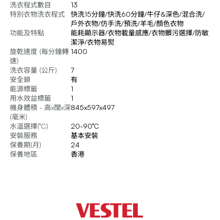
洗衣程式數目
13
特別衣物洗衣程式
快洗15分鐘/快洗60分鐘/牛仔&深色/混合洗/
戶外衣物/仿手洗/預洗/羊毛/顏色衣物
功能及特點
能耗顯示器/衣物載量感應/衣物髒污選擇/防敏
潔淨/衣物易熨
旋乾速度 (每分鐘轉
1400
速)
洗衣容量 (公斤)
7
安全鎖
有
能源標籤
1
用水效益標籤
1
機身體積 - 高x闊x深
845x597x497
(毫米)
水溫選擇(°C)
20-90°C
安裝服務
基本安裝
保養期(月)
24
保養地區
香港