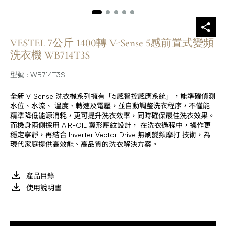
VESTEL 7公斤 1400轉 V-Sense 5感前置式變頻
洗衣機 WB714T3S
型號 : WB714T3S
全新 V-Sense 洗衣機系列擁有「5感智控感應系統」，能準確偵測
水位、水流、 溫度、轉速及電壓，並自動調整洗衣程序，不僅能
精準降低能源消耗，更可提升洗衣效率，同時確保最佳洗衣效果。
而機身兩側採用 AIRFOIL 翼形壓紋設計， 在洗衣過程中，操作更
穩定寧靜，再結合 Inverter Vector Drive 無刷變頻摩打 技術，為
現代家庭提供高效能、高品質的洗衣解決方案。
產品目錄
使用說明書