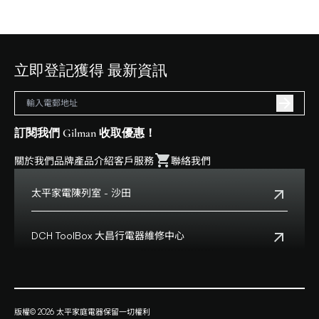
立即登記獲得 最新資訊
訂閱我們 Gilman 收取優惠！
關於我們
品牌
產品介紹
客戶服務
聯絡我們
太平家電陳列室 - 沙田
電話:
+852 2699 0345
地址:
沙田鄉事會路138號HomeSquare 357-358舖
DCH ToolBox 大昌行電器維修中心
查看地點
客戶服務熱線:
+852 8210 8210
營業時間:
早上十一時正至下午八時正
客戶服務熱線(澳門):
0800699
地址:
香港九龍灣啓祥道20號大昌行集團大廈4樓
版權© 2026 太平家庭電器保留一切權利
查看地點