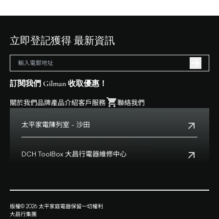
立即登記獲得 最新資訊
訂閱我們 Gilman 收取優惠！
關於我們
品牌
產品介紹
客戶服務
聯絡我們
太平家電陳列室 - 沙田
電話:
+852 2699 0345
地址:
沙田鄉事會路138號HomeSquare 357-358舖
DCH ToolBox 大昌行電器維修中心
查看地點
客戶服務熱線:
+852 8210 8210
營業時間:
早上十一時正至下午八時正
客戶服務熱線(澳門):
0800699
地址:
香港九龍灣啓祥道20號大昌行集團大廈4樓
版權© 2026 太平家庭電器保留一切權利
查看地點
大昌行集團