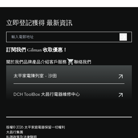
立即登記獲得 最新資訊
訂閱我們 Gilman 收取優惠！
關於我們
品牌
產品介紹
客戶服務
聯絡我們
太平家電陳列室 - 沙田
電話:
+852 2699 0345
地址:
沙田鄉事會路138號HomeSquare 357-358舖
DCH ToolBox 大昌行電器維修中心
查看地點
客戶服務熱線:
+852 8210 8210
營業時間:
早上十一時正至下午八時正
客戶服務熱線(澳門):
0800699
地址:
香港九龍灣啓祥道20號大昌行集團大廈4樓
版權© 2026 太平家庭電器保留一切權利
查看地點
大昌行集團
營業時間:
星期一至五上午九時半時至下午六時
私隱政策及法律聲明