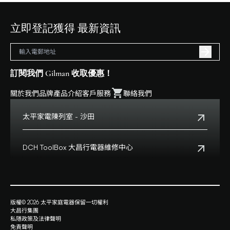
立即登記獲得 最新資訊
訂閱我們 Gilman 收取優惠！
關於我們
品牌
產品介紹
客戶服務
聯絡我們
太平家電陳列室 - 沙田
電話:
+852 2699 0345
地址:
沙田鄉事會路138號HomeSquare 357-358舖
DCH ToolBox 大昌行電器維修中心
查看地點
客戶服務熱線:
+852 8210 8210
營業時間:
早上十一時正至下午八時正
客戶服務熱線(澳門):
0800699
地址:
香港九龍灣啓祥道20號大昌行集團大廈4樓
版權© 2026 太平家庭電器保留一切權利
查看地點
大昌行集團
營業時間:
星期一至五上午九時半時至下午六時
私隱政策及法律聲明
星期六上午九時至下午一時
免責聲明