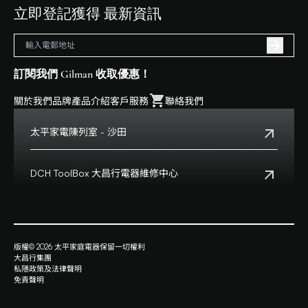
立即登記獲得 最新資訊
訂閱我們 Gilman 收取優惠！
關於我們
品牌
產品介紹
客戶服務
聯絡我們
太平家電陳列室 - 沙田
電話:
+852 2699 0345
地址:
沙田鄉事會路138號HomeSquare 357-358舖
DCH ToolBox 大昌行電器維修中心
查看地點
客戶服務熱線:
+852 8210 8210
營業時間:
早上十一時正至下午八時正
客戶服務熱線(澳門):
0800699
地址:
香港九龍灣啓祥道20號大昌行集團大廈4樓
版權© 2026 太平家庭電器保留一切權利
查看地點
大昌行集團
營業時間:
星期一至五上午九時半時至下午六時
私隱政策及法律聲明
星期六上午九時至下午一時
免責聲明
星期日及公眾假期休息